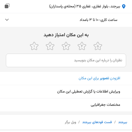
بیرجند، بلوار غفاری، غفاری 35 (محله‌ی پاسداران)
ساعت کاری
:
۱۰ تا ۳ بامداد
جمعه (امروز)
۱۰ تا ۳ بامداد
ﺑﻪ اﯾﻦ ﻣﮑﺎن اﻣﺘﯿﺎز دﻫﯿﺪ
شنبه
۱۰ تا ۳ بامداد
یکشنبه
۱۰ تا ۳ بامداد
دوشنبه
۱۰ تا ۳ بامداد
افزودن
تصویر
برای این مکان
سه‌شنبه
۱۰ تا ۳ بامداد
ویرایش اطلاعات یا گزارش تعطیلی این مکان
چهارشنبه
۱۰ تا ۳ بامداد
پنجشنبه
۱۰ تا ۳ بامداد
مختصات جغرافیایی
نمایش نقشه
بیرجند
/
فست فودهای بیرجند
/
ویل برگر