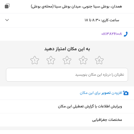
همدان، بوعلی سینا جنوبی، میدان بوعلی سینا (محله‌ی بوعلی)
ساعت کاری
:
۸:۳۰ تا ۱۸
چهارشنبه (امروز)
۸:۳۰ تا ۱۸
‎08138261008
پنجشنبه
۸:۳۰ تا ۱۸
ﺑﻪ اﯾﻦ ﻣﮑﺎن اﻣﺘﯿﺎز دﻫﯿﺪ
جمعه
۸:۳۰ تا ۱۸
شنبه
۸:۳۰ تا ۱۸
یکشنبه
۸:۳۰ تا ۱۸
افزودن
تصویر
برای این مکان
دوشنبه
۸:۳۰ تا ۱۸
سه‌شنبه
۸:۳۰ تا ۱۸
ویرایش اطلاعات یا گزارش تعطیلی این مکان
مختصات جغرافیایی
نمایش نقشه