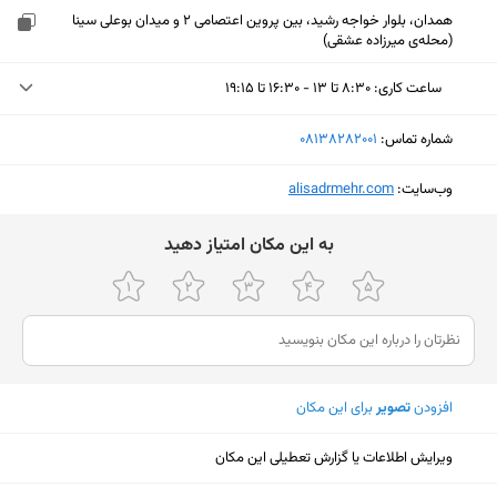
همدان، بلوار خواجه رشید، بین پروین اعتصامی 2 و میدان بوعلی سینا
(محله‌ی میرزاده عشقی)
ساعت کاری
:
۸:۳۰ تا ۱۳ - ۱۶:۳۰ تا ۱۹:۱۵
یکشنبه (امروز)
۸:۳۰ تا ۱۳ - ۱۶:۳۰ تا ۱۹:۱۵
شماره تماس:
‎08138282001
دوشنبه
۸:۳۰ تا ۱۳ - ۱۶:۳۰ تا ۱۹:۱۵
وب‌سایت:
‎alisadrmehr.com
سه‌شنبه
۸:۳۰ تا ۱۳ - ۱۶:۳۰ تا ۱۹:۱۵
ﺑﻪ اﯾﻦ ﻣﮑﺎن اﻣﺘﯿﺎز دﻫﯿﺪ
چهارشنبه
۸:۳۰ تا ۱۳ - ۱۶:۳۰ تا ۱۹:۱۵
پنجشنبه
۸:۳۰ تا ۱۳
جمعه
ثبت نشده
شنبه
۸:۳۰ تا ۱۳ - ۱۶:۳۰ تا ۱۹:۱۵
افزودن
تصویر
برای این مکان
نمایش نقشه
ویرایش اطلاعات یا گزارش تعطیلی این مکان