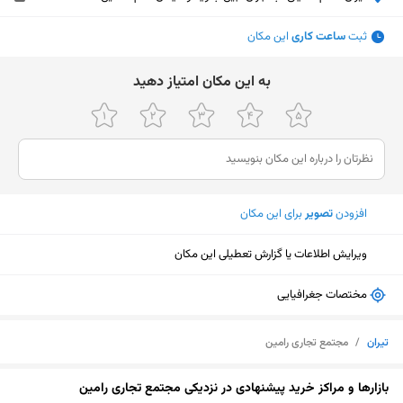
ثبت
ساعت کاری
این مکان
ﺑﻪ اﯾﻦ ﻣﮑﺎن اﻣﺘﯿﺎز دﻫﯿﺪ
افزودن
تصویر
برای این مکان
ویرایش اطلاعات یا گزارش تعطیلی این مکان
مختصات جغرافیایی
تیران
/
مجتمع تجاری رامین
نمایش نقشه
بازارها و مراکز خرید پیشنهادی در نزدیکی مجتمع تجاری رامین