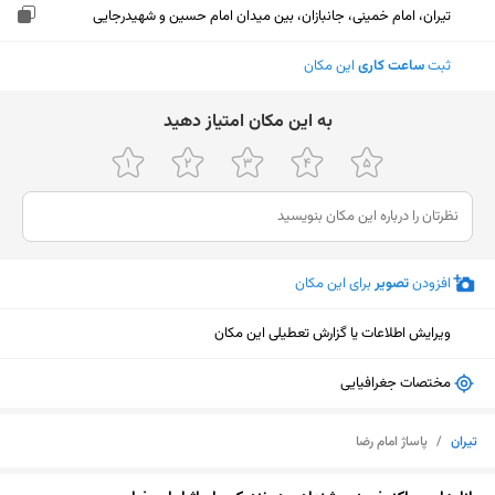
تیران، امام خمینی، جانبازان، بین میدان امام حسین و شهیدرجایی
ثبت
ساعت کاری
این مکان
ﺑﻪ اﯾﻦ ﻣﮑﺎن اﻣﺘﯿﺎز دﻫﯿﺪ
افزودن
تصویر
برای این مکان
ویرایش اطلاعات یا گزارش تعطیلی این مکان
مختصات جغرافیایی
تیران
/
پاساژ امام رضا
نمایش نقشه