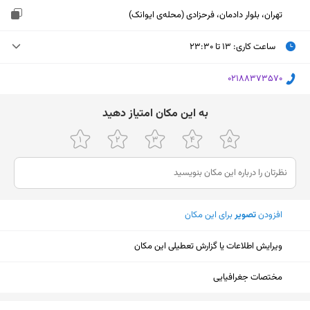
تهران، بلوار دادمان، فرحزادی (محله‌ی ایوانک)
ساعت کاری
:
۱۳ تا ۲۳:۳۰
پنجشنبه (امروز)
۱۳ تا ۲۳:۳۰
‎02188373570
جمعه
۱۳ تا ۲۳:۳۰
ﺑﻪ اﯾﻦ ﻣﮑﺎن اﻣﺘﯿﺎز دﻫﯿﺪ
شنبه
۱۳ تا ۲۳:۳۰
یکشنبه
۱۳ تا ۲۳:۳۰
دوشنبه
۱۳ تا ۲۳:۳۰
افزودن
تصویر
برای این مکان
سه‌شنبه
۱۳ تا ۲۳:۳۰
چهارشنبه
۱۳ تا ۲۳:۳۰
ویرایش اطلاعات یا گزارش تعطیلی این مکان
مختصات جغرافیایی
نمایش نقشه