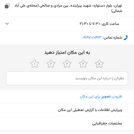
تهران، بلوار دستواره، شهید پیراینده، بین مرادی و صالحی (محله‌ی علی آباد
شمالی)
ساعت کاری
:
۷:۳۰ تا ۲۱:۳۰
دوشنبه (امروز)
۷:۳۰ تا ۲۱:۳۰
شماره تماس:
‎09197010463
سه‌شنبه
۷:۳۰ تا ۲۱:۳۰
ﺑﻪ اﯾﻦ ﻣﮑﺎن اﻣﺘﯿﺎز دﻫﯿﺪ
چهارشنبه
۷:۳۰ تا ۲۱:۳۰
پنجشنبه
۷:۳۰ تا ۲۱:۳۰
جمعه
۱۲ تا ۲۱
افزودن
تصویر
برای این مکان
شنبه
۷:۳۰ تا ۲۱:۳۰
یکشنبه
۷:۳۰ تا ۲۱:۳۰
ویرایش اطلاعات یا گزارش تعطیلی این مکان
نمایش نقشه
مختصات جغرافیایی