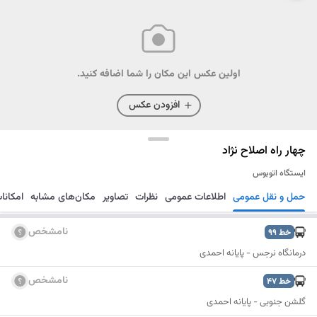
اولین عکس این مکان را شما اضافه کنید.
افزودن عکس
چهار راه اصلاح نژاد
ایستگاه اتوبوس
حمل و نقل عمومی
اطلاعات عمومی
نظرات
تصاویر
مکان‌های مشابه
امکانا
مسیریابی
ذخیره
ارسال
نامشخص
خط
99
درمانگاه نرجس - پایانه احمدی
نامشخص
خط
47
گلشن جنوبی - پایانه احمدی