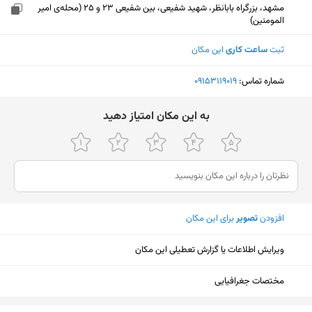
مشهد، بزرگراه بابانظر، شهید شفیعی، بین شفیعی 23 و 25 (محله‌ی امیر
المومنین)
ثبت
ساعت کاری
این مکان
شماره تماس:
‎09153119019
ﺑﻪ اﯾﻦ ﻣﮑﺎن اﻣﺘﯿﺎز دﻫﯿﺪ
افزودن
تصویر
برای این مکان
ویرایش اطلاعات یا گزارش تعطیلی این مکان
مختصات جغرافیایی
نمایش نقشه