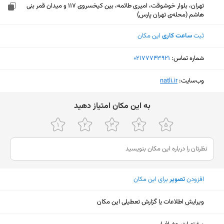
تهران، بلوار خوشوقت، امیری طائمه، بین کیخسروی 117 و میدان قمر بنی
هاشم (محله‌ی تهران پارس)
ثبت
ساعت کاری
این مکان
شماره تماس:
‎02177743921
وب‌سایت:
‎natli.ir
ﺑﻪ اﯾﻦ ﻣﮑﺎن اﻣﺘﯿﺎز دﻫﯿﺪ
افزودن
تصویر
برای این مکان
ویرایش اطلاعات یا گزارش تعطیلی این مکان
نمایش نقشه