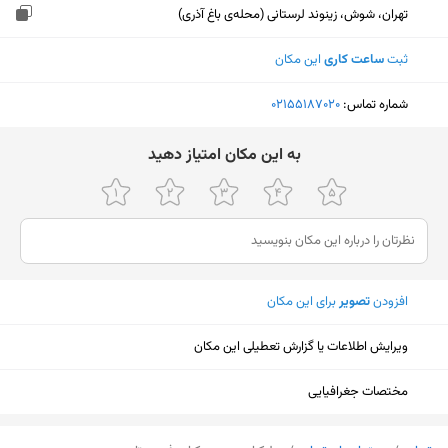
تهران، شوش، زینوند لرستانی (محله‌ی باغ آذری)
ثبت
ساعت کاری
این مکان
شماره تماس:
‎02155187020
ﺑﻪ اﯾﻦ ﻣﮑﺎن اﻣﺘﯿﺎز دﻫﯿﺪ
افزودن
تصویر
برای این مکان
ویرایش اطلاعات یا گزارش تعطیلی این مکان
مختصات جغرافیایی
نمایش نقشه