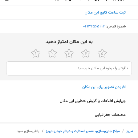
ثبت
ساعت کاری
این مکان
شماره تماس:
‎04136565192
ﺑﻪ اﯾﻦ ﻣﮑﺎن اﻣﺘﯿﺎز دﻫﯿﺪ
افزودن
تصویر
برای این مکان
ویرایش اطلاعات یا گزارش تعطیلی این مکان
مختصات جغرافیایی
نمایش نقشه
تبریز
/
مراکز باتری‌سازی، تعمیر استارت و دینام خودرو تبریز
/
باطریسازی سید