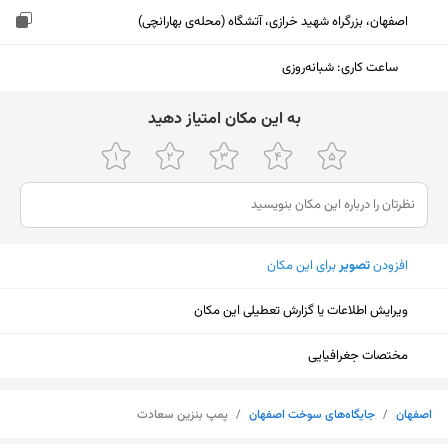
اصفهان، بزرگراه شهید خرازی، آتشگاه (محله‌ی بهارانچی)
ساعت کاری
:
شبانه‌روزی
ﺑﻪ اﯾﻦ ﻣﮑﺎن اﻣﺘﯿﺎز دﻫﯿﺪ
افزودن
تصویر
برای این مکان
ویرایش اطلاعات یا گزارش تعطیلی این مکان
مختصات جغرافیایی
نمایش نقشه
اصفهان
/
جایگاه‌های سوخت اصفهان
/
پمپ بنزین سعادت