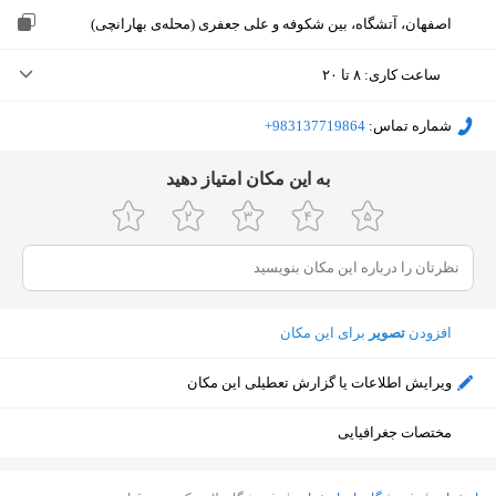
اصفهان، آتشگاه، بین شکوفه و علی جعفری (محله‌ی بهارانچی)
ساعت کاری
:
۸ تا ۲۰
پنجشنبه (امروز)
۸ تا ۲۰
شماره تماس:
‎+983137719864
جمعه
۸ تا ۲۰
ﺑﻪ اﯾﻦ ﻣﮑﺎن اﻣﺘﯿﺎز دﻫﯿﺪ
شنبه
۸ تا ۲۰
یکشنبه
۸ تا ۲۰
دوشنبه
۸ تا ۲۰
افزودن
تصویر
برای این مکان
سه‌شنبه
۸ تا ۲۰
ویرایش اطلاعات یا گزارش تعطیلی این مکان
چهارشنبه
۸ تا ۲۰
مختصات جغرافیایی
نمایش نقشه