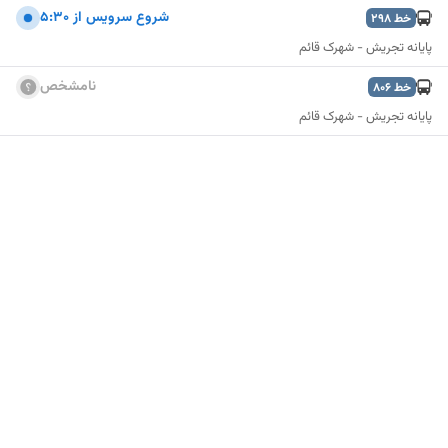
شروع سرويس از 5:30
خط
298
پایانه تجریش - شهرک قائم
نامشخص
خط
806
پایانه تجریش - شهرک قائم
نمایش نقشه