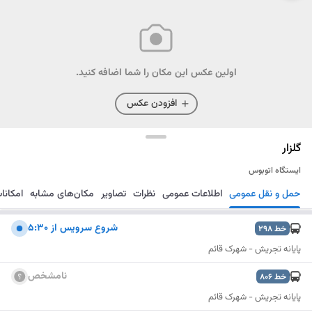
اولین عکس این مکان را شما اضافه کنید.
افزودن عکس
گلزار
ایستگاه اتوبوس
حمل و نقل عمومی
اطلاعات عمومی
نظرات
تصاویر
مکان‌های مشابه
امکانا
مسیریابی
ذخیره
ارسال
شروع سرويس از 5:30
خط
298
پایانه تجریش - شهرک قائم
نامشخص
خط
806
پایانه تجریش - شهرک قائم