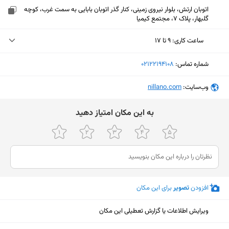
اتوبان ارتش، بلوار نیروی زمینی، کنار گذر اتوبان بابایی به سمت غرب، کوچه
گلبهار، پلاک ۷، مجتمع کیمیا
ساعت کاری
:
۹ تا ۱۷
یکشنبه (امروز)
۹ تا ۱۷
شماره تماس:
‎02122194108
دوشنبه
۹ تا ۱۷
وب‌سایت:
‎nillano.com
سه‌شنبه
۹ تا ۱۷
ﺑﻪ اﯾﻦ ﻣﮑﺎن اﻣﺘﯿﺎز دﻫﯿﺪ
چهارشنبه
۹ تا ۱۷
پنجشنبه
۹ تا ۱۷
جمعه
تعطیل
شنبه
۹ تا ۱۷
افزودن
تصویر
برای این مکان
نمایش نقشه
ویرایش اطلاعات یا گزارش تعطیلی این مکان