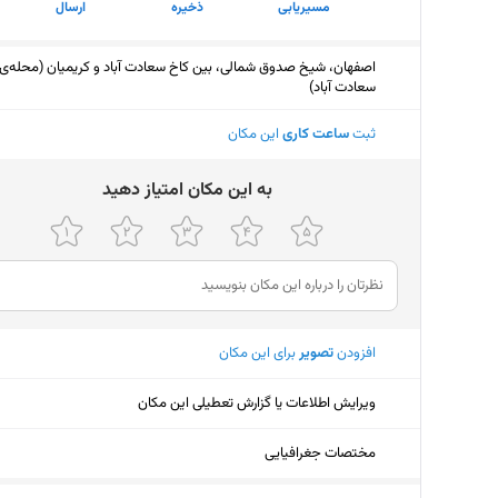
مسیریابی
ذخیره
ارسال
اصفهان، شیخ صدوق شمالی، بین کاخ سعادت آباد و کریمیان (محله‌ی
سعادت آباد)
ثبت
ساعت کاری
این مکان
ﺑﻪ اﯾﻦ ﻣﮑﺎن اﻣﺘﯿﺎز دﻫﯿﺪ
افزودن
تصویر
برای این مکان
ویرایش اطلاعات یا گزارش تعطیلی این مکان
مختصات جغرافیایی