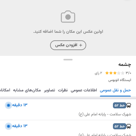
اولین عکس این مکان را شما اضافه کنید.
افزودن عکس
چشمه
3/0
2 رای
ایستگاه اتوبوس
حمل و نقل عمومی
اطلاعات عمومی
نظرات
تصاویر
مکان‌های مشابه
امکانا
مسیریابی
ذخیره
ارسال
۱۳ دقیقه
خط
52
شهرک سلامت - پایانه امام علی (ع)
۱۳ دقیقه
خط
52
شهرک سلامت - پایانه امام علی (ع)