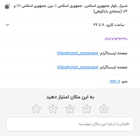
شیراز، بلوار جمهوری اسلامی، جمهوری اسلامی 1، بین جمهوری اسلامی 1/1 و
1/2 (محله‌ی باباکوهی)
ساعت کاری
:
۸ تا ۲۲
شنبه (امروز)
۸ تا ۲۲
‎09177934340
یکشنبه
ثبت نشده
صفحه اینستاگرام:
‎@boghcheh_restaurant
دوشنبه
۸ تا ۲۲
صفحه اینستاگرام:
‎@boghcheh_restaurant
سه‌شنبه
۸ تا ۲۲
منو:
‎mt2.ir
چهارشنبه
۸ تا ۲۲
ﺑﻪ اﯾﻦ ﻣﮑﺎن اﻣﺘﯿﺎز دﻫﯿﺪ
پنجشنبه
۸ تا ۲۲
جمعه
۸ تا ۲۲
نمایش نقشه