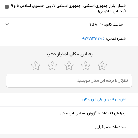
شیراز، بلوار جمهوری اسلامی، جمهوری اسلامی 7، بین جمهوری اسلامی 5 و 9
(محله‌ی باباکوهی)
ساعت کاری
:
۸:۳۰ تا ۲۱
دوشنبه (امروز)
۸:۳۰ تا ۲۱
شماره تماس:
‎09177133285
سه‌شنبه
۸:۳۰ تا ۲۱
ﺑﻪ اﯾﻦ ﻣﮑﺎن اﻣﺘﯿﺎز دﻫﯿﺪ
چهارشنبه
۸:۳۰ تا ۲۱
پنجشنبه
۸:۳۰ تا ۲۱
جمعه
۹ تا ۱۳
افزودن
تصویر
برای این مکان
شنبه
۸:۳۰ تا ۲۱
یکشنبه
۸:۳۰ تا ۲۱
ویرایش اطلاعات یا گزارش تعطیلی این مکان
نمایش نقشه
مختصات جغرافیایی