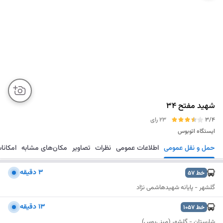
شهید مفتح 34
3/4
23 رای
ایستگاه اتوبوس
حمل و نقل عمومی
اطلاعات عمومی
نظرات
تصاویر
مکان‌های مشابه
امکانا
مسیریابی
ذخیره
ارسال
۳ دقیقه
خط
57
گلشهر - پایانه شهیدهاشمی نژاد
۱۳ دقیقه
خط
1057
شارستان - گلشهر (مینی‌بوس)