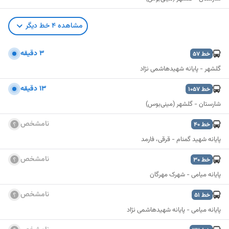
مشاهده
4
خط دیگر
۳ دقیقه
خط
57
گلشهر - پایانه شهیدهاشمی نژاد
۱۳ دقیقه
خط
1057
شارستان - گلشهر (مینی‌بوس)
نامشخص
خط
40
پایانه شهید گمنام - قرقی، فارمد
نامشخص
خط
30
پایانه میامی - شهرک مهرگان
نامشخص
خط
51
نمایش نقشه
پایانه میامی - پایانه شهیدهاشمی نژاد