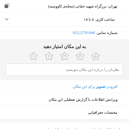
تهران، بزرگراه شهید حقانی (محله‌ی کاووسیه)
ساعت کاری
:
۸ تا ۱۸
یکشنبه (امروز)
۸ تا ۱۸
شماره تماس:
‎02122791040
دوشنبه
۸ تا ۱۸
ﺑﻪ اﯾﻦ ﻣﮑﺎن اﻣﺘﯿﺎز دﻫﯿﺪ
سه‌شنبه
۸ تا ۱۸
چهارشنبه
۸ تا ۱۸
پنجشنبه
۸ تا ۱۸
افزودن
تصویر
برای این مکان
جمعه
۸ تا ۱۸
شنبه
۸ تا ۱۸
ویرایش اطلاعات یا گزارش تعطیلی این مکان
مختصات جغرافیایی
نمایش نقشه