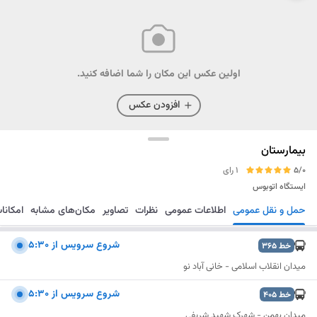
اولین عکس این مکان را شما اضافه کنید.
افزودن عکس
بیمارستان
5/0
1 رای
ایستگاه اتوبوس
حمل و نقل عمومی
اطلاعات عمومی
نظرات
تصاویر
مکان‌های مشابه
امکانا
مسیریابی
ذخیره
ارسال
شروع سرويس از 5:30
خط
365
میدان انقلاب اسلامی - خانی آباد نو
شروع سرويس از 5:30
خط
405
میدان بهمن - شهرک شهید شریفی