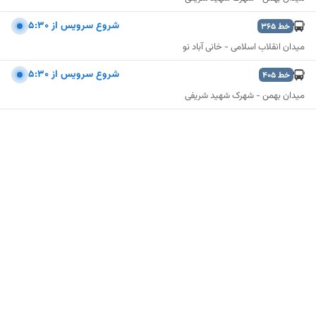
شروع سرويس از 5:30
خط
365
میدان انقلاب اسلامی - خانی آباد نو
شروع سرويس از 5:30
خط
405
میدان بهمن - شهرک شهید شریفی
نمایش نقشه