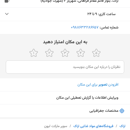
اراک، بلوار قائم مقام فراهانی، شهریار 2 (شهرک جوادیه)
ساعت کاری
:
۹ تا ۲۴
چهارشنبه (امروز)
۹ تا ۲۴
شماره تماس:
‎+988633286657
پنجشنبه
۹ تا ۲۴
ﺑﻪ اﯾﻦ ﻣﮑﺎن اﻣﺘﯿﺎز دﻫﯿﺪ
جمعه
۹ تا ۲۴
شنبه
۹ تا ۲۴
یکشنبه
۹ تا ۲۴
افزودن
تصویر
برای این مکان
دوشنبه
۹ تا ۲۴
سه‌شنبه
۹ تا ۲۴
ویرایش اطلاعات یا گزارش تعطیلی این مکان
مختصات جغرافیایی
نمایش نقشه
اراک
/
فروشگاه‌های مواد غذایی اراک
/
سوپر مارکت لیون