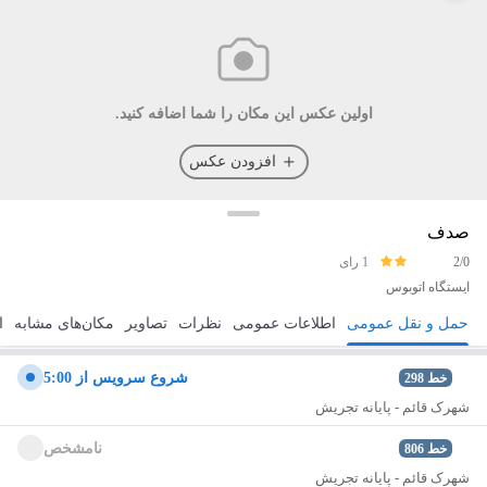
اولین عکس این مکان را شما اضافه کنید.
افزودن عکس
صدف
2/0
1 رای
ایستگاه اتوبوس
حمل و نقل عمومی
اطلاعات عمومی
نظرات
تصاویر
مکان‌های مشابه
ا
مسیریابی
ذخیره
ارسال
شروع سرويس از 5:00
خط
298
شهرک قائم - پایانه تجریش
نامشخص
خط
806
شهرک قائم - پایانه تجریش