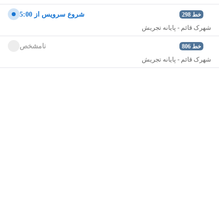
شروع سرويس از 5:00
خط
298
شهرک قائم - پایانه تجریش
نامشخص
خط
806
شهرک قائم - پایانه تجریش
نمایش نقشه