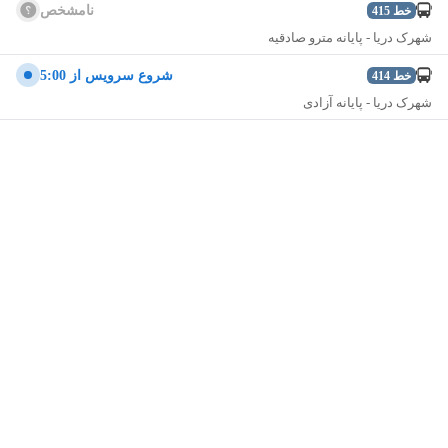
نامشخص
خط
415
شهرک دریا - پایانه ‌مترو صادقیه
شروع سرويس از 5:00
خط
414
شهرک دریا - پایانه آزادی
نمایش نقشه