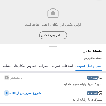
اولین عکس این مکان را شما اضافه کنید.
افزودن عکس
مسجد پندیار
ایستگاه اتوبوس
حمل و نقل عمومی
اطلاعات عمومی
نظرات
تصاویر
مکان‌های مشابه
ا
مسیریابی
ذخیره
ارسال
نامشخص
خط
415
شهرک دریا - پایانه ‌مترو صادقیه
شروع سرويس از 5:00
خط
414
شهرک دریا - پایانه آزادی