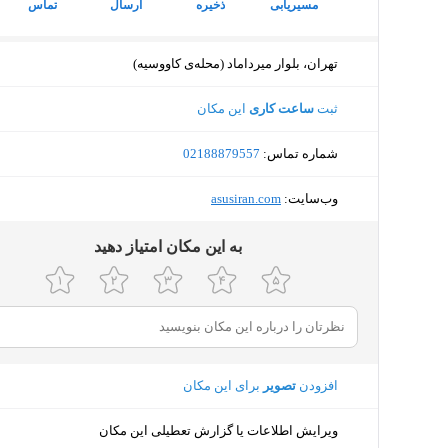
مسیریابی
ذخیره
ارسال
تماس
تهران، بلوار میرداماد (محله‌ی کاووسیه)
ثبت
ساعت کاری
این مکان
شماره تماس:
‎02188879557
وب‌سایت:
‎asusiran.com
ﺑﻪ اﯾﻦ ﻣﮑﺎن اﻣﺘﯿﺎز دﻫﯿﺪ
افزودن
تصویر
برای این مکان
ویرایش اطلاعات یا گزارش تعطیلی این مکان