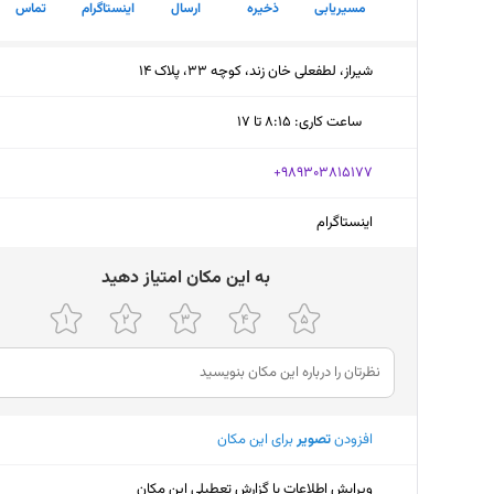
مسیریابی
ذخیره
ارسال
اینستاگرام
تماس
شیراز، لطفعلی خان زند، کوچه 33، پلاک ۱۴
ساعت کاری
:
۸:۱۵ تا ۱۷
پنجشنبه (امروز)
۸:۱۵ تا ۱۷
‎+989303815177
جمعه
۸:۱۵ تا ۱۷
اینستاگرام
شنبه
تعط
ﺑﻪ اﯾﻦ ﻣﮑﺎن اﻣﺘﯿﺎز دﻫﯿﺪ
یکشنبه
۸:۱۵ تا ۱۷
دوشنبه
۸:۱۵ تا ۱۷
سه‌شنبه
۸:۱۵ تا ۱۷
چهارشنبه
۸:۱۵ تا ۱۷
افزودن
تصویر
برای این مکان
ویرایش اطلاعات یا گزارش تعطیلی این مکان