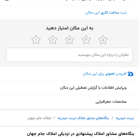
ثبت
ساعت کاری
این مکان
ﺑﻪ اﯾﻦ ﻣﮑﺎن اﻣﺘﯿﺎز دﻫﯿﺪ
افزودن
تصویر
برای این مکان
ویرایش اطلاعات یا گزارش تعطیلی این مکان
مختصات جغرافیایی
تربت حیدریه
/
بنگاه‌های مشاور املاک تربت حیدریه
/
املاک جام جهان
نمایش نقشه
بنگاه‌های مشاور املاک پیشنهادی در نزدیکی املاک جام جهان