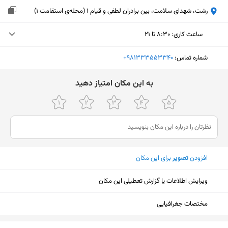
رشت، شهدای سلامت، بین برادران لطفی و قیام 1 (محله‌ی استقامت ۱)
ساعت کاری
:
۸:۳۰ تا ۲۱
یکشنبه (امروز)
۸:۳۰ تا ۲۱
شماره تماس:
‎+981333553340
دوشنبه
۸:۳۰ تا ۲۱
ﺑﻪ اﯾﻦ ﻣﮑﺎن اﻣﺘﯿﺎز دﻫﯿﺪ
سه‌شنبه
۸:۳۰ تا ۲۱
چهارشنبه
۸:۳۰ تا ۲۱
پنجشنبه
۸:۳۰ تا ۲۱
افزودن
تصویر
برای این مکان
جمعه
تعطیل
شنبه
۸:۳۰ تا ۲۱
ویرایش اطلاعات یا گزارش تعطیلی این مکان
مختصات جغرافیایی
نمایش نقشه