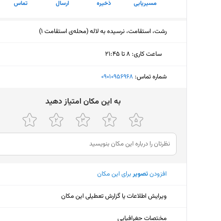
مسیریابی
ذخیره
ارسال
تماس
رشت، استقامت، نرسیده به لاله (محله‌ی استقامت ۱)
ساعت کاری
:
۸ تا ۲۱:۴۵
دوشنبه (امروز)
۸ تا ۲۱:۴۵
شماره تماس:
‎09010956968
سه‌شنبه
۸ تا ۲۱:۴۵
ﺑﻪ اﯾﻦ ﻣﮑﺎن اﻣﺘﯿﺎز دﻫﯿﺪ
چهارشنبه
۸ تا ۲۱:۴۵
پنجشنبه
۸ تا ۲۱:۴۵
جمعه
۱۰:۳۰ تا ۱۹
افزودن
تصویر
برای این مکان
شنبه
۸ تا ۲۱:۴۵
یکشنبه
۸ تا ۲۱:۴۵
ویرایش اطلاعات یا گزارش تعطیلی این مکان
مختصات جغرافیایی