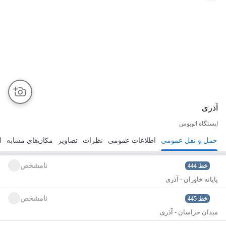
آذری
ایستگاه اتوبوس
حمل و نقل عمومی
اطلاعات عمومی
نظرات
تصاویر
مکان‌های مشابه
ا
مسیریابی
ذخیره
ارسال
نامشخص
خط
444
پایانه خاوران - آذری
نامشخص
خط
445
میدان خراسان - آذری