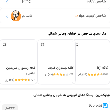
42
°c
شاخص UV:
10
ناسالم
شاخص کیفیت هوا:
110
مکان‌های شاخص در
خیابان وهابی شمالی
کافه آرکا
کافه رستوران کنجد
کافه رستوران سرزمین
کرانچی
4/4
(69) رای
3/9
(40) رای
4/4
(45) رای
این دور و بر
نزدیک‌ترین ایستگاه‌های اتوبوس به خیابان وهابی شمالی
کیان آباد6
333
متر