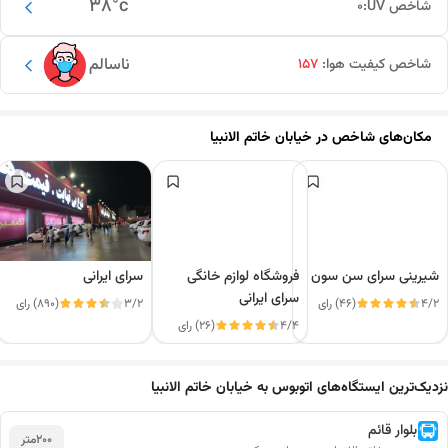
38
°c
شاخص UV:
0
ناسالم
شاخص کیفیت هوا:
157
مکان‌های شاخص در
خیابان خاتم الانبیا
شیرینی سرای سن سون
فروشگاه لوازم خانگی
سرای ایرانی
سرای ایرانی
4/2
(46) رای
3/2
(890) رای
4/4
(26) رای
این دور و بر
نزدیک‌ترین ایستگاه‌های اتوبوس به خیابان خاتم الانبیا
بلوار قائم
200
متر