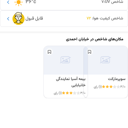
36
°c
شاخص UV:
7
قابل قبول
شاخص کیفیت هوا:
72
مکان‌های شاخص در
خیابان احمدی
سوپرمارکت
بیمه آسیا نمایندگی
خانبابایی
3/0
(1) رای
3/0
(1) رای
این دور و بر