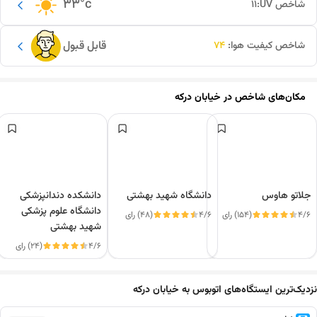
33
°c
شاخص UV:
11
قابل قبول
شاخص کیفیت هوا:
74
مکان‌های شاخص در
خیابان درکه
جلاتو هاوس
دانشگاه شهید بهشتی
دانشکده دندانپزشکی
دانشگاه علوم پزشکی
4/6
(154) رای
4/6
(48) رای
شهید بهشتی
4/6
(24) رای
این دور و بر
نزدیک‌ترین ایستگاه‌های اتوبوس به خیابان درکه