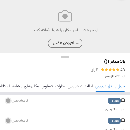
اولین عکس این مکان را شما اضافه کنید.
افزودن عکس
بالاحمام 1()
5/0
2 رای
ایستگاه اتوبوس
حمل و نقل عمومی
اطلاعات عمومی
نظرات
تصاویر
مکان‌های مشابه
امکانا
مسیریابی
ذخیره
ارسال
نامشخص
خط
116
شمس تبریزی
نامشخص
خط
116
شمس تبریزی