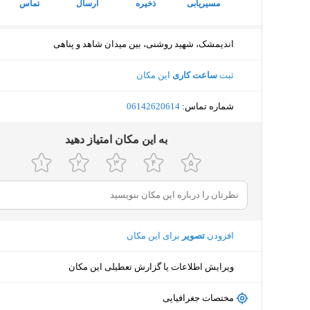
مسیریابی
ذخیره
ارسال
تماس
اندیمشک، شهید روشنی، بین میدان شاهد و پناهی
ثبت
ساعت کاری
این مکان
شماره تماس:
‎06142620614
ﺑﻪ اﯾﻦ ﻣﮑﺎن اﻣﺘﯿﺎز دﻫﯿﺪ
افزودن
تصویر
برای این مکان
ویرایش اطلاعات یا گزارش تعطیلی این مکان
مختصات جغرافیایی