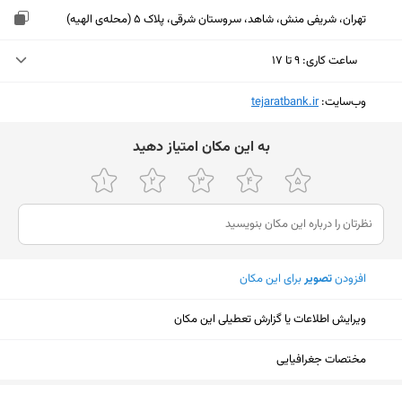
تهران، شریفی منش، شاهد، سروستان شرقی، پلاک 5 (محله‌ی الهیه)
ساعت کاری
:
۹ تا ۱۷
یکشنبه (امروز)
۹ تا ۱۷
وب‌سایت:
‎tejaratbank.ir
دوشنبه
۹ تا ۱۷
ﺑﻪ اﯾﻦ ﻣﮑﺎن اﻣﺘﯿﺎز دﻫﯿﺪ
سه‌شنبه
۹ تا ۱۷
چهارشنبه
۹ تا ۱۷
پنجشنبه
۹ تا ۱۳
افزودن
تصویر
برای این مکان
جمعه
ثبت نشده
شنبه
۹ تا ۱۷
ویرایش اطلاعات یا گزارش تعطیلی این مکان
مختصات جغرافیایی
نمایش نقشه