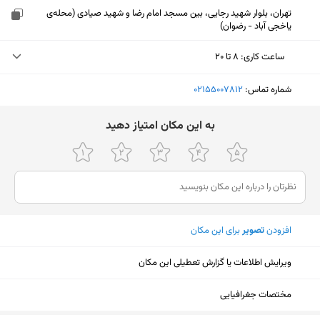
تهران، بلوار شهید رجایی، بین مسجد امام رضا و شهید صیادی (محله‌ی
یاخجی آباد - رضوان)
ساعت کاری
:
۸ تا ۲۰
دوشنبه (امروز)
۸ تا ۲۰
شماره تماس:
‎02155007812
سه‌شنبه
۸ تا ۲۰
ﺑﻪ اﯾﻦ ﻣﮑﺎن اﻣﺘﯿﺎز دﻫﯿﺪ
چهارشنبه
۸ تا ۲۰
پنجشنبه
۸ تا ۲۰
جمعه
۱۰ تا ۱۹
افزودن
تصویر
برای این مکان
شنبه
۸ تا ۲۰
یکشنبه
۸ تا ۲۰
ویرایش اطلاعات یا گزارش تعطیلی این مکان
نمایش نقشه
مختصات جغرافیایی