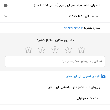
اصفهان، امام سجاد، میدان بسیج (محله‌ی تخت فولاد)
ساعت کاری
:
۹ تا ۲۳:۳۰
یکشنبه (امروز)
۹ تا ۲۳:۳۰
شماره تماس:
‎+989391662870
دوشنبه
۹ تا ۲۳:۳۰
ﺑﻪ اﯾﻦ ﻣﮑﺎن اﻣﺘﯿﺎز دﻫﯿﺪ
سه‌شنبه
۹ تا ۲۳:۳۰
چهارشنبه
۹ تا ۲۳:۳۰
پنجشنبه
۹ تا ۲۳:۳۰
افزودن
تصویر
برای این مکان
جمعه
۹ تا ۲۳:۳۰
شنبه
۹ تا ۲۳:۳۰
ویرایش اطلاعات یا گزارش تعطیلی این مکان
مختصات جغرافیایی
نمایش نقشه