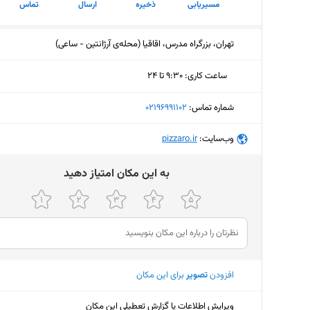
مسیریابی
ذخیره
ارسال
تماس
تهران، بزرگراه مدرس، اقاقیا (محله‌ی آرژانتین - ساعی)
ساعت کاری
:
۹:۳۰ تا ۲۴
دوشنبه (امروز)
۹:۳۰ تا ۲۴
شماره تماس:
‎02196991102
سه‌شنبه
۹:۳۰ تا ۲۴
وب‌سایت:
‎pizzaro.ir
چهارشنبه
۹:۳۰ تا ۲۴
ﺑﻪ اﯾﻦ ﻣﮑﺎن اﻣﺘﯿﺎز دﻫﯿﺪ
پنجشنبه
۹:۳۰ تا ۲۴
جمعه
۹:۳۰ تا ۲۴
شنبه
۹:۳۰ تا ۲۴
یکشنبه
۹:۳۰ تا ۲۴
افزودن
تصویر
برای این مکان
ویرایش اطلاعات یا گزارش تعطیلی این مکان