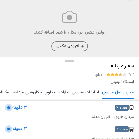
اولین عکس این مکان را شما اضافه کنید.
افزودن عکس
سه راه پیاله
3/3
3 رای
ایستگاه اتوبوس
حمل و نقل عمومی
اطلاعات عمومی
نظرات
تصاویر
مکان‌های مشابه
امکانا
مسیریابی
ذخیره
ارسال
3 دقیقه
خط
210
میدان هروی - خیابان معلم
3 دقیقه
خط
210
میدان هروی - خیابان معلم