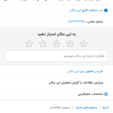
ثبت
ساعت کاری
این مکان
شماره تماس:
‎07132331410
ﺑﻪ اﯾﻦ ﻣﮑﺎن اﻣﺘﯿﺎز دﻫﯿﺪ
افزودن
تصویر
برای این مکان
ویرایش اطلاعات یا گزارش تعطیلی این مکان
مختصات جغرافیایی
نمایش نقشه
شیراز
/
رستوران‌های شیراز
/
رستوران هخامنش