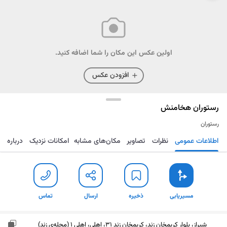
اولین عکس این مکان را شما اضافه کنید.
افزودن عکس
رستوران هخامنش
رستوران
اطلاعات عمومی
نظرات
تصاویر
مکان‌های مشابه
امکانات نزدیک
درباره
مسیریابی
ذخیره
ارسال
تماس
مسیریابی
ذخیره
ارسال
تماس
شیراز، بلوار کریمخان زند، کریمخان زند 31، اهلی، اهلی 1 (محله‌ی زند)