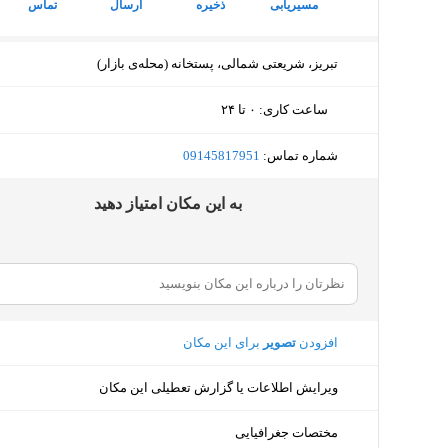
مسیریابی
ذخیره
ارسال
تماس
تبریز، شریعتی شمالی، پستخانه (محله‌ی بازار)
ساعت کاری
:
۰ تا ۲۴
پنجشنبه (امروز)
۰ تا ۲۴
شماره تماس:
‎09145817951
جمعه
۰ تا ۲۴
ﺑﻪ اﯾﻦ ﻣﮑﺎن اﻣﺘﯿﺎز دﻫﯿﺪ
شنبه
۰ تا ۲۴ - ۰ تا ۲۴
یکشنبه
۰ تا ۲۴
دوشنبه
۰ تا ۲۴
افزودن
تصویر
برای این مکان
سه‌شنبه
۰ تا ۲۴
ویرایش اطلاعات یا گزارش تعطیلی این مکان
چهارشنبه
۰ تا ۲۴
مختصات جغرافیایی