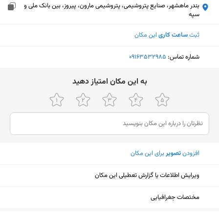
بندر ماهشهر، صنایع پتروشیمی، پتروشیمی مارون، پیروز، بین بانک ملی و
سپه
ثبت
ساعت کاری
این مکان
شماره تماس:
‎09163532985
ﺑﻪ اﯾﻦ ﻣﮑﺎن اﻣﺘﯿﺎز دﻫﯿﺪ
افزودن
تصویر
برای این مکان
ویرایش اطلاعات یا گزارش تعطیلی این مکان
مختصات جغرافیایی
نمایش نقشه