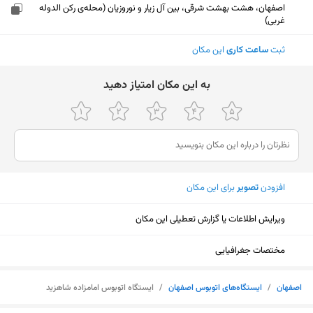
اصفهان، هشت بهشت شرقی، بین آل زیار و نوروزیان (محله‌ی رکن الدوله
غربی)
ثبت
ساعت کاری
این مکان
ﺑﻪ اﯾﻦ ﻣﮑﺎن اﻣﺘﯿﺎز دﻫﯿﺪ
افزودن
تصویر
برای این مکان
ویرایش اطلاعات یا گزارش تعطیلی این مکان
مختصات جغرافیایی
نمایش نقشه
اصفهان
/
ایستگاه‌های اتوبوس اصفهان
/
ایستگاه اتوبوس امامزاده شاهزید