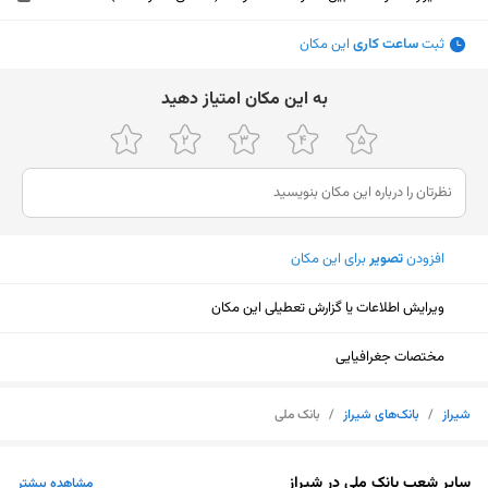
ثبت
ساعت کاری
این مکان
ﺑﻪ اﯾﻦ ﻣﮑﺎن اﻣﺘﯿﺎز دﻫﯿﺪ
افزودن
تصویر
برای این مکان
ویرایش اطلاعات یا گزارش تعطیلی این مکان
مختصات جغرافیایی
شیراز
/
بانک‌های شیراز
/
بانک ملی
نمایش نقشه
سایر شعب بانک ملی در شیراز
مشاهده بیشتر