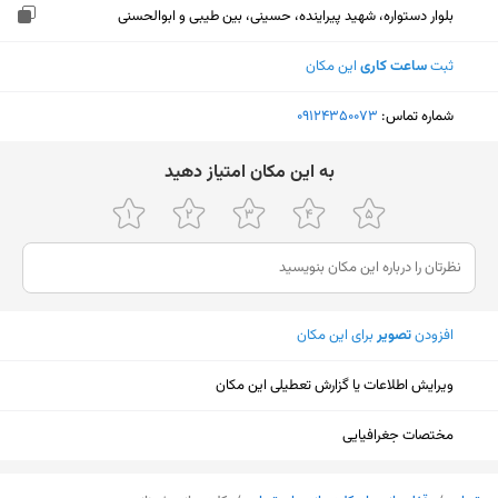
بلوار دستواره، شهید پیراینده، حسینی، بین طیبی و ابوالحسنی
ثبت
ساعت کاری
این مکان
شماره تماس:
‎09124350073
ﺑﻪ اﯾﻦ ﻣﮑﺎن اﻣﺘﯿﺎز دﻫﯿﺪ
افزودن
تصویر
برای این مکان
ویرایش اطلاعات یا گزارش تعطیلی این مکان
مختصات جغرافیایی
نمایش نقشه