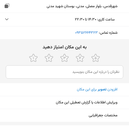
شهرقدس، بلوار مصلی، مدنی، بوستان شهید مدنی
ساعت کاری
:
۱۴:۳۰ تا ۲۲:۳۰
دوشنبه (امروز)
۱۴:۳۰ تا ۲۲:۳۰
شماره تماس:
‎09352664323
سه‌شنبه
۱۴:۳۰ تا ۲۲:۳۰
ﺑﻪ اﯾﻦ ﻣﮑﺎن اﻣﺘﯿﺎز دﻫﯿﺪ
چهارشنبه
۱۴:۳۰ تا ۲۲:۳۰
پنجشنبه
۱۴:۳۰ تا ۲۲:۳۰
جمعه
۱۴:۳۰ تا ۲۲:۳۰
افزودن
تصویر
برای این مکان
شنبه
۱۴:۳۰ تا ۲۲:۳۰
یکشنبه
۱۴:۳۰ تا ۲۲:۳۰
ویرایش اطلاعات یا گزارش تعطیلی این مکان
مختصات جغرافیایی
نمایش نقشه